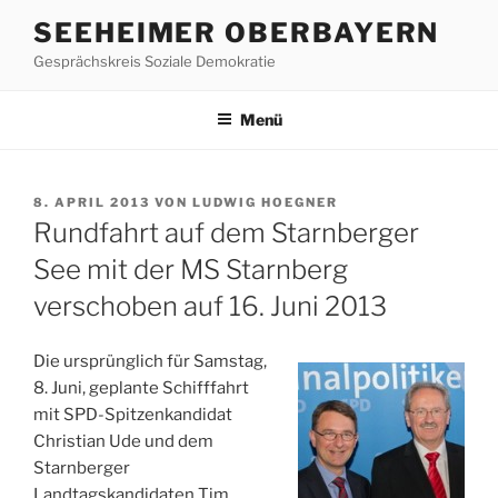
Zum
SEEHEIMER OBERBAYERN
Inhalt
Gesprächskreis Soziale Demokratie
springen
Menü
VERÖFFENTLICHT
8. APRIL 2013
VON
LUDWIG HOEGNER
AM
Rundfahrt auf dem Starnberger
See mit der MS Starnberg
verschoben auf 16. Juni 2013
Die ursprünglich für Samstag,
8. Juni, geplante Schifffahrt
mit SPD-Spitzenkandidat
Christian Ude und dem
Starnberger
Landtagskandidaten Tim