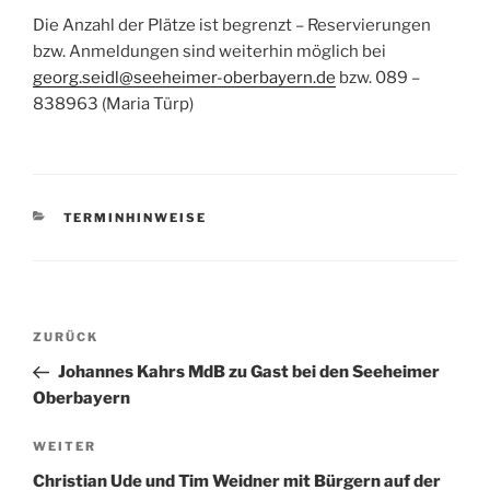
Die Anzahl der Plätze ist begrenzt – Reservierungen
bzw. Anmeldungen sind weiterhin möglich bei
georg.seidl@seeheimer-oberbayern.de
bzw. 089 –
838963 (Maria Türp)
KATEGORIEN
TERMINHINWEISE
Beitragsnavigation
Vorheriger
ZURÜCK
Beitrag
Johannes Kahrs MdB zu Gast bei den Seeheimer
Oberbayern
Nächster
WEITER
Beitrag
Christian Ude und Tim Weidner mit Bürgern auf der