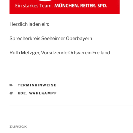
Herzlich laden ein:
Sprecherkreis Seeheimer Oberbayern
Ruth Metzger, Vorsitzende Ortsverein Freiland
KATEGORIEN
TERMINHINWEISE
SCHLAGWÖRTER
UDE
,
WAHLKAMPF
Beitragsnavigation
Vorheriger
ZURÜCK