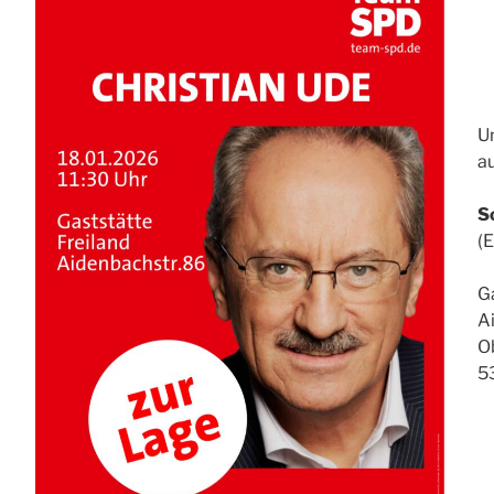
U
au
S
(E
Ga
A
O
5