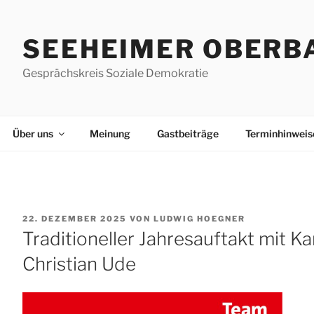
Zum
Inhalt
SEEHEIMER OBERB
springen
Gesprächskreis Soziale Demokratie
Über uns
Meinung
Gastbeiträge
Terminhinweis
VERÖFFENTLICHT
22. DEZEMBER 2025
VON
LUDWIG HOEGNER
AM
Traditioneller Jahresauftakt mit K
Christian Ude