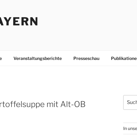
AYERN
e
Veranstaltungsberichte
Presseschau
Publikatione
Suche
artoffelsuppe mit Alt-OB
nach:
In unse