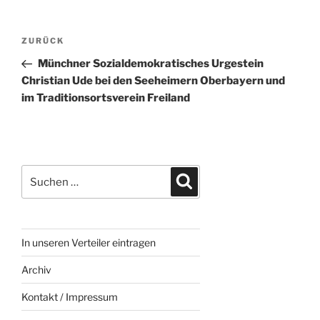
Beitragsnavigation
Vorheriger
ZURÜCK
Beitrag
Münchner Sozialdemokratisches Urgestein
Christian Ude bei den Seeheimern Oberbayern und
im Traditionsortsverein Freiland
Suchen
Suchen
nach:
In unseren Verteiler eintragen
Archiv
Kontakt / Impressum