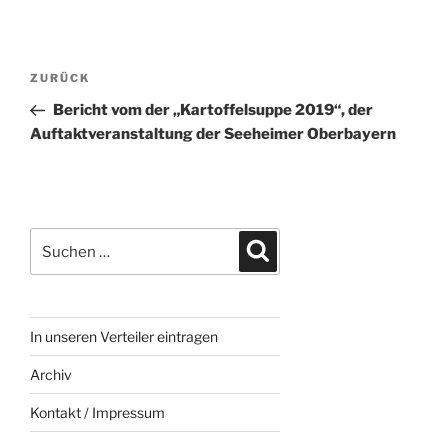
Beitragsnavigation
Vorheriger
ZURÜCK
Beitrag
Bericht vom der „Kartoffelsuppe 2019“, der
Auftaktveranstaltung der Seeheimer Oberbayern
Suchen
Suchen
nach:
In unseren Verteiler eintragen
Archiv
Kontakt / Impressum