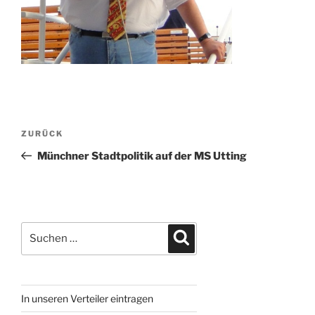
Beitragsnavigation
Vorheriger
ZURÜCK
Beitrag
Münchner Stadtpolitik auf der MS Utting
Suchen
Suchen
nach:
In unseren Verteiler eintragen