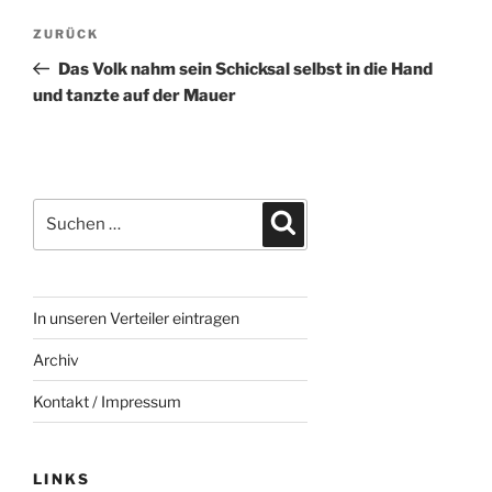
Beitragsnavigation
Vorheriger
ZURÜCK
Beitrag
Das Volk nahm sein Schicksal selbst in die Hand
und tanzte auf der Mauer
Suchen
Suchen
nach:
In unseren Verteiler eintragen
Archiv
Kontakt / Impressum
LINKS